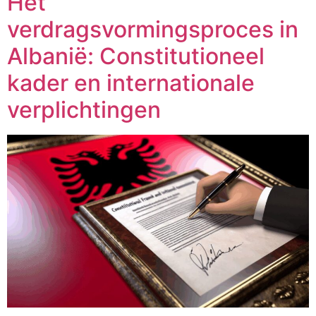
Het
verdragsvormingsproces in
Albanië: Constitutioneel
kader en internationale
verplichtingen