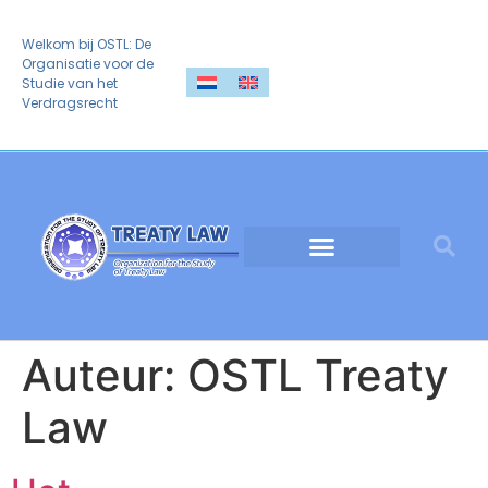
Welkom bij OSTL: De
Organisatie voor de
Studie van het
Verdragsrecht
Auteur:
OSTL Treaty
Law