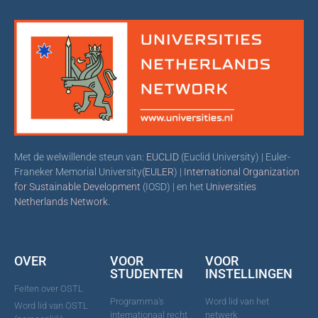
Met de welwillende steun van:
EUCLID
(Euclid University) | Euler-
Franeker Memorial University
(EULER
) |
International Organization
for Sustainable Development
(IOSD) | en het
Universities
Netherlands Network
.
OVER
VOOR
VOOR
STUDENTEN
INSTELLINGEN
Feiten over OSTL
Programma's
Word lid van het
Word lid van OSTL
internationaal recht
netwerk