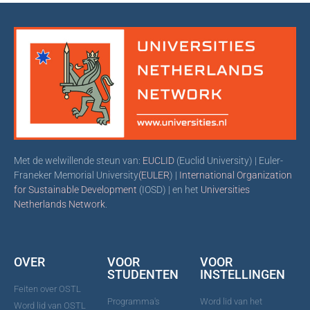
Met de welwillende steun van:
EUCLID
(Euclid University) | Euler-
Franeker Memorial University
(EULER
) |
International Organization
for Sustainable Development
(IOSD) | en het
Universities
Netherlands Network
.
OVER
VOOR
VOOR
STUDENTEN
INSTELLINGEN
Feiten over OSTL
Programma's
Word lid van het
Word lid van OSTL