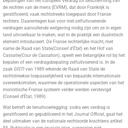
bepalingen van het Europees Verdrag tot bescherming van
de rechten van de mens (EVRM), dat door Frankrijk is
geratificeerd, vaak rechtstreeks toegepast door Franse
rechters. Daarentegen kan voor niet-zelfuitvoerende
verdragen aanvullende wetgeving nodig zijn om ze in eigen
land uitvoerbaar te maken, wat in de praktijk een dualistisch
element introduceert. De Franse rechterlijke macht, met
name de Raad van State
(Conseil d’État
) en het Hof van
Cassatie
(Cour de Cassation
), speelt een belangrijke rol bij het
bepalen of een verdragsbepaling zelfuitvoerend is. In de
zaak
GISTI
van 1989 erkende de Raad van State de
rechtstreekse toepasselijkheid van bepaalde internationale
overeenkomsten, waarmee de operationele aspecten van het
monistische Franse systeem verder werden verstevigd
(Conseil d’État, 1989).
Wat betreft de tenuitvoerlegging: zodra een verdrag is
geratificeerd en gepubliceerd in het
Journal Officiel
, gaat het
deel uitmaken van de nationale rechtsorde krachtens artikel
55. Publicatie is een cruciale stap, aangezien niet-