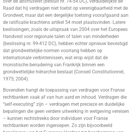
over de
abortuswet
(Besluit nr. 74-54 DC), verduidelijkte de
Raad dat hij verdragen niet toetst op verenigbaarheid met de
Grondwet, maar dat een dergelijke toetsing voorafgaand aan
de ratificatie krachtens artikel 54 moet plaatsvinden. Latere
beslissingen, zoals de uitspraak van 2004 over het Europees
Handvest voor regionale talen of talen van minderheden
(beslissing nr. 99-412 DC), hebben echter opnieuw bevestigd
dat grondwettelijke normen voorrang hebben op
internationale verbintenissen, wat erop wijst dat de
monistische benadering van Frankrijk binnen een
grondwettelijke hiërarchie bestaat (Conseil Constitutionnel,
1975; 2004).
Bovendien hangt de toepassing van verdragen voor Franse
rechtbanken vaak af van hun aard en inhoud. Verdragen die
“self-executing” zijn – verdragen met precieze en duidelijke
bepalingen die geen verdere uitwerking in wetgeving vereisen
– kunnen rechtstreeks door individuen voor Franse
rechtbanken worden ingeroepen. Zo zijn bijvoorbeeld