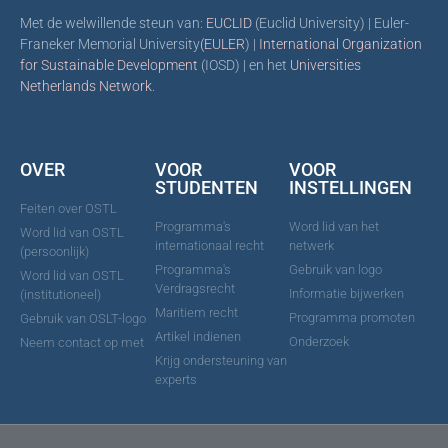
Met de welwillende steun van:
EUCLID
(Euclid University) | Euler-
Franeker Memorial University
(EULER
) |
International Organization
for Sustainable Development
(IOSD) | en het
Universities
Netherlands Network
.
OVER
VOOR
VOOR
STUDENTEN
INSTELLINGEN
Feiten over OSTL
Programma's
Word lid van het
Word lid van OSTL
internationaal recht
netwerk
(persoonlijk)
Programma's
Gebruik van logo
Word lid van OSTL
Verdragsrecht
Informatie bijwerken
(institutioneel)
Maritiem recht
Programma promoten
Gebruik van OSLT-logo
Artikel indienen
Onderzoek
Neem contact op met
Krijg ondersteuning van
experts