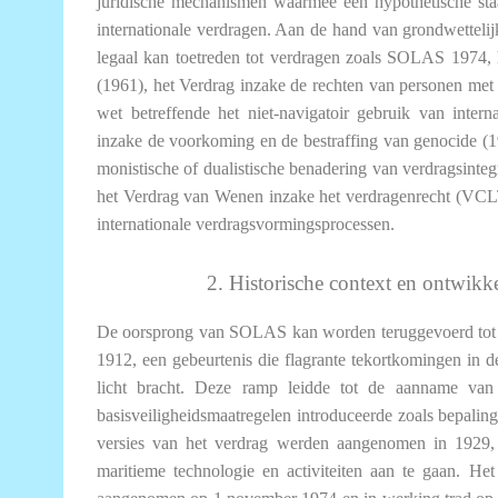
juridische mechanismen waarmee een hypothetische staa
internationale verdragen. Aan de hand van grondwettelijk
legaal kan toetreden tot verdragen zoals SOLAS 1974, h
(1961), het Verdrag inzake de rechten van personen met
wet betreffende het niet-navigatoir gebruik van inter
inzake de voorkoming en de bestraffing van genocide (19
monistische of dualistische benadering van verdragsintegr
het Verdrag van Wenen inzake het verdragenrecht (VCLT
internationale verdragsvormingsprocessen.
2. Historische context en ontwi
De oorsprong van SOLAS kan worden teruggevoerd tot h
1912, een gebeurtenis die flagrante tekortkomingen in d
licht bracht. Deze ramp leidde tot de aanname van
basisveiligheidsmaatregelen introduceerde zoals bepali
versies van het verdrag werden aangenomen in 1929
maritieme technologie en activiteiten aan te gaan. He