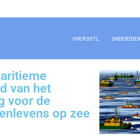
OVER OSTL
ONDERZOE
aritieme
ed van het
g voor de
senlevens op zee