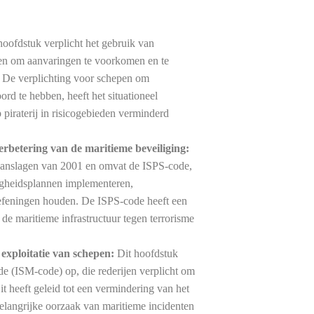
hoofdstuk verplicht het gebruik van
en om aanvaringen te voorkomen en te
s. De verplichting voor schepen om
rd te hebben, heeft het situationeel
p piraterij in risicogebieden verminderd
erbetering van de maritieme beveiliging:
e aanslagen van 2001 en omvat de ISPS-code,
iligheidsplannen implementeren,
oefeningen houden. De ISPS-code heeft een
 de maritieme infrastructuur tegen terrorisme
exploitatie van schepen:
Dit hoofdstuk
de (ISM-code) op, die rederijen verplicht om
t heeft geleid tot een vermindering van het
belangrijke oorzaak van maritieme incidenten