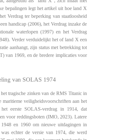
t, aangeduid als “land X”, zich inlaat met
e bepalingen legt het artikel uit hoe land X
et Verdrag ter beperking van staatloosheid
 een handicap (2006), het Verdrag inzake de
nationale waterlopen (1997) en het Verdrag
48). Verder verduidelijkt het of land X een
atie aanhangt, zijn status met betrekking tot
) van 1969, en de bredere implicaties voor
kkeling van SOLAS 1974
et tragische zinken van de RMS Titanic in
e maritieme veiligheidsvoorschriften aan het
 het eerste SOLAS-verdrag in 1914, dat
ngen voor reddingsboten (IMO, 2023). Latere
, 1948 en 1960 om nieuwe uitdagingen in
t was echter de versie van 1974, die werd