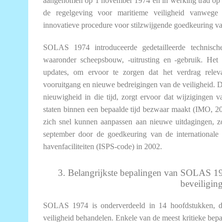
aangenomen op 1 november 1974 en in werking trad op 2
de regelgeving voor maritieme veiligheid vanwege 
innovatieve procedure voor stilzwijgende goedkeuring v
SOLAS 1974 introduceerde gedetailleerde technische
waaronder scheepsbouw, -uitrusting en -gebruik. Het
updates, om ervoor te zorgen dat het verdrag releva
vooruitgang en nieuwe bedreigingen van de veiligheid. 
nieuwigheid in die tijd, zorgt ervoor dat wijzigingen 
staten binnen een bepaalde tijd bezwaar maakt (IMO, 
zich snel kunnen aanpassen aan nieuwe uitdagingen, zo
september door de goedkeuring van de internationale
havenfaciliteiten (ISPS-code) in 2002.
3. Belangrijkste bepalingen van SOLAS 1
beveiligin
SOLAS 1974 is onderverdeeld in 14 hoofdstukken, di
veiligheid behandelen. Enkele van de meest kritieke bep