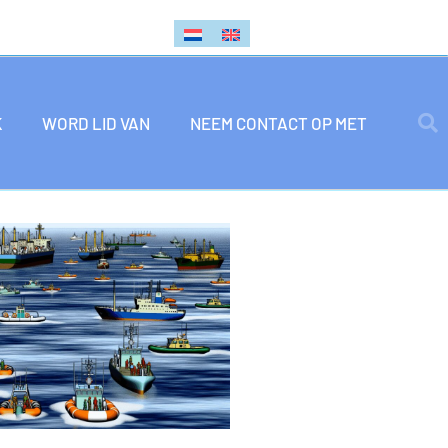
K
WORD LID VAN
NEEM CONTACT OP MET