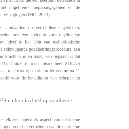
5 mei 1980, die een keerpunt betekende in
het uitgebreide toepassingsgebied en de
an wijzigingen (IMO, 2023).
 standaarden op verschillende gebieden,
 stelde ook een kader in voor regelmatige
nt bleef in het licht van technologische
De stilzwijgende goedkeuringsprocedure, een
van kracht worden tenzij een bepaald aantal
2023). Dankzij dit mechanisme heeft SOLAS
als de focus op maritiem terrorisme na 11
 code voor de beveiliging van schepen en
974 en hun invloed op maritieme
g
e elk een specifiek aspect van maritieme
alingen voor het verbeteren van de maritieme