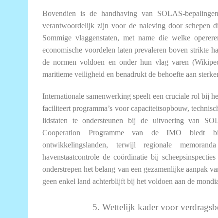
Bovendien is de handhaving van SOLAS-bepalingen s
verantwoordelijk zijn voor de naleving door schepen die
Sommige vlaggenstaten, met name die welke operere
economische voordelen laten prevaleren boven strikte ha
de normen voldoen en onder hun vlag varen (Wikiped
maritieme veiligheid en benadrukt de behoefte aan sterk
Internationale samenwerking speelt een cruciale rol bij
faciliteert programma’s voor capaciteitsopbouw, technis
lidstaten te ondersteunen bij de uitvoering van SO
Cooperation Programme van de IMO biedt bij
ontwikkelingslanden, terwijl regionale memora
havenstaatcontrole de coördinatie bij scheepsinspectie
onderstrepen het belang van een gezamenlijke aanpak van
geen enkel land achterblijft bij het voldoen aan de mond
5. Wettelijk kader voor verdrags