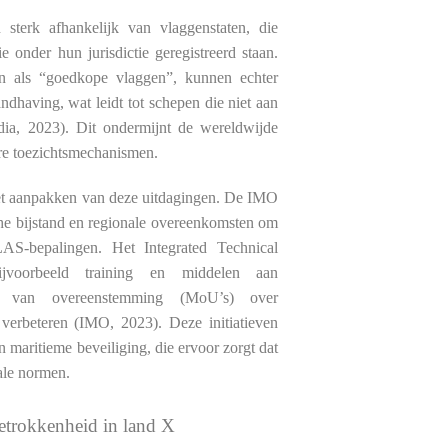
terk afhankelijk van vlaggenstaten, die
 onder hun jurisdictie geregistreerd staan.
n als “goedkope vlaggen”, kunnen echter
ndhaving, wat leidt tot schepen die niet aan
ia, 2023). Dit ondermijnt de wereldwijde
ere toezichtsmechanismen.
 het aanpakken van deze uitdagingen. De IMO
che bijstand en regionale overeenkomsten om
LAS-bepalingen. Het Integrated Technical
voorbeeld training en middelen aan
nda van overeenstemming (MoU’s) over
s verbeteren (IMO, 2023). Deze initiatieven
 maritieme beveiliging, die ervoor zorgt dat
iale normen.
betrokkenheid in land X