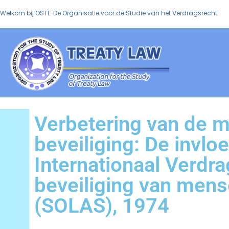
Welkom bij OSTL: De Organisatie voor de Studie van het Verdragsrecht
Verbetering van de m
beveiliging: De invlo
Internationaal Verdra
beveiliging van men
(SOLAS), 1974