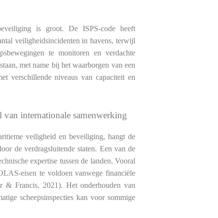
veiliging is groot. De ISPS-code heeft
ntal veiligheidsincidenten in havens, terwijl
eepsbewegingen te monitoren en verdachte
bestaan, met name bij het waarborgen van een
 met verschillende niveaus van capaciteit en
ol van internationale samenwerking
tieme veiligheid en beveiliging, hangt de
 door de verdragsluitende staten. Een van de
technische expertise tussen de landen. Vooral
OLAS-eisen te voldoen vanwege financiële
ylor & Francis, 2021). Het onderhouden van
matige scheepsinspecties kan voor sommige