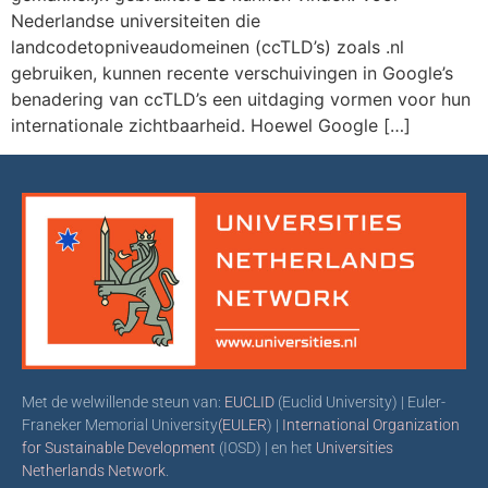
Nederlandse universiteiten die
landcodetopniveaudomeinen (ccTLD’s) zoals .nl
gebruiken, kunnen recente verschuivingen in Google’s
benadering van ccTLD’s een uitdaging vormen voor hun
internationale zichtbaarheid. Hoewel Google […]
Met de welwillende steun van:
EUCLID
(Euclid University) | Euler-
Franeker Memorial University
(EULER
) |
International Organization
for Sustainable Development
(IOSD) | en het
Universities
Netherlands Network
.