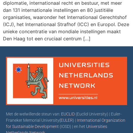
diplomatie, internationaal recht en bestuur, met meer
dan 131 internationale instellingen en 80 justitiële
organisaties, waaronder het Internationaal Gerechtshof
(ICJ), het Internationaal Strafhof (ICC) en Europol. Deze
unieke concentratie van mondiale instellingen maakt
Den Haag tot een cruciaal centrum […]
Met de welwillende steun van:
EUCLID
(Euclid University) | Euler-
Franeker Memorial University
(EULER
) |
International Organization
for Sustainable Development
(IOSD) | en het
Universities
Netherlands Network
.