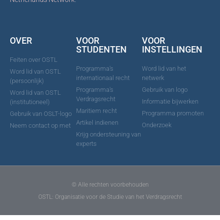
OVER
VOOR
VOOR
STUDENTEN
INSTELLINGEN
Feiten over OSTL
Programma's
Word lid van het
Word lid van OSTL
internationaal recht
netwerk
(persoonlijk)
Programma's
Gebruik van logo
Word lid van OSTL
Verdragsrecht
Informatie bijwerken
(institutioneel)
Maritiem recht
Programma promoten
Gebruik van OSLT-logo
Artikel indienen
Onderzoek
Neem contact op met
Krijg ondersteuning van
experts
© Alle rechten voorbehouden
OSTL: Organisatie voor de Studie van het Verdragsrecht